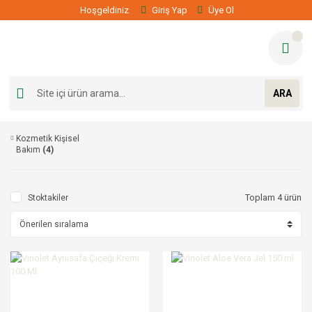
Hoşgeldiniz
Giriş Yap
Üye Ol
ARA
Kozmetik Kişisel
Bakım
(4)
Toplam 4 ürün
Stoktakiler