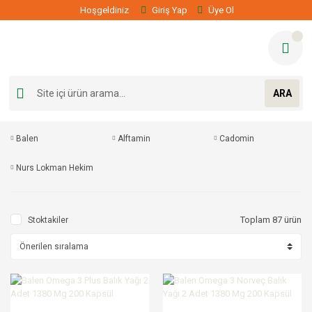
Hoşgeldiniz
Giriş Yap
Üye Ol
ARA
Balen
Alftamin
Cadomin
Nurs Lokman Hekim
Toplam 87 ürün
Stoktakiler