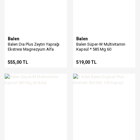
Balen
Balen
Balen Dia Plus Zeytin Yaprağı
Balen Süper-W Multivitamin
Ekstresi Magnezyum Alfa
Kapsül * 585 Mg 60
Lipoik Asit 655 Mg 60 Kapsül
555,00 TL
519,00 TL