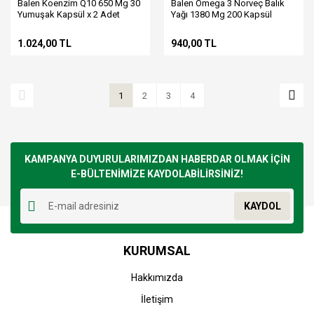
Balen Koenzim Q10 650 Mg 30
Balen Omega 3 Norveç Balık
Yumuşak Kapsül x 2 Adet
Yağı 1380 Mg 200 Kapsül
(Trigliserid)
1.024,00 TL
940,00 TL
1
2
3
4
KAMPANYA DUYURULARIMIZDAN HABERDAR OLMAK İÇİN
E-BÜLTENİMİZE KAYDOLABİLİRSİNİZ!
KAYDOL
KURUMSAL
Hakkımızda
İletişim