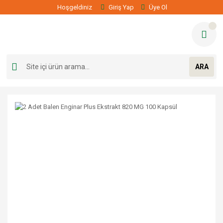
Hoşgeldiniz
Giriş Yap
Üye Ol
ARA