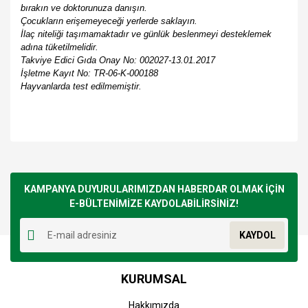
bırakın ve doktorunuza danışın.
Çocukların erişemeyeceği yerlerde saklayın.
İlaç niteliği taşımamaktadır ve günlük beslenmeyi desteklemek
adına tüketilmelidir.
Takviye Edici Gıda Onay No: 002027-13.01.2017
İşletme Kayıt No: TR-06-K-000188
Hayvanlarda test edilmemiştir.
Balen Enginar Plus Ekstraktı 820 Mg 100 Kapsül
Bu ürünün fiyat bilgisi, resim, ürün açıklamalarında ve diğer
konularda yetersiz gördüğünüz noktaları öneri formunu
Bu ürüne ilk yorumu siz yapın!
kullanarak tarafımıza iletebilirsiniz.
Görüş ve önerileriniz için teşekkür ederiz.
KAMPANYA DUYURULARIMIZDAN HABERDAR OLMAK İÇİN
E-BÜLTENİMİZE KAYDOLABİLİRSİNİZ!
Yorum Yaz
Ürün resmi kalitesiz, bozuk veya görüntülenemiyor.
KAYDOL
Ürün açıklamasında eksik bilgiler bulunuyor.
Ürün bilgilerinde hatalar bulunuyor.
KURUMSAL
Ürün fiyatı diğer sitelerden daha pahalı.
Bu ürüne benzer farklı alternatifler olmalı.
Hakkımızda