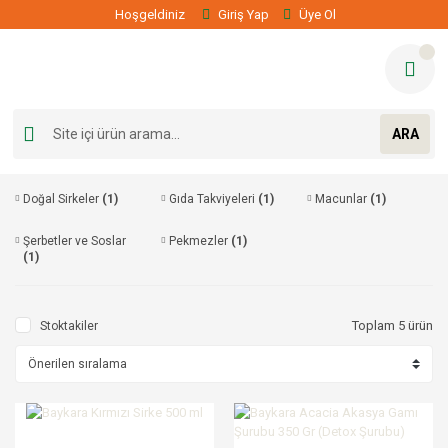
Hoşgeldiniz
Giriş Yap
Üye Ol
ARA
Doğal Sirkeler
(1)
Gıda Takviyeleri
(1)
Macunlar
(1)
Şerbetler ve Soslar
Pekmezler
(1)
(1)
Toplam 5 ürün
Stoktakiler