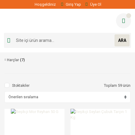
Hoşgeldiniz
Giriş Yap
Üye Ol
ARA
Harçlar
(7)
Toplam 59 ürün
Stoktakiler