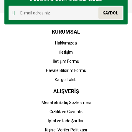
Yorum Yaz
Ürün resmi kalitesiz, bozuk veya görüntülenemiyor.
KAYDOL
Ürün açıklamasında eksik bilgiler bulunuyor.
Ürün bilgilerinde hatalar bulunuyor.
KURUMSAL
Ürün fiyatı diğer sitelerden daha pahalı.
Bu ürüne benzer farklı alternatifler olmalı.
Hakkımızda
İletişim
İletişim Formu
Havale Bildirim Formu
Gönder
Kargo Takibi
ALIŞVERİŞ
Mesafeli Satış Sözleşmesi
Gizlilik ve Güvenlik
İptal ve İade Şartları
Kişisel Veriler Politikası