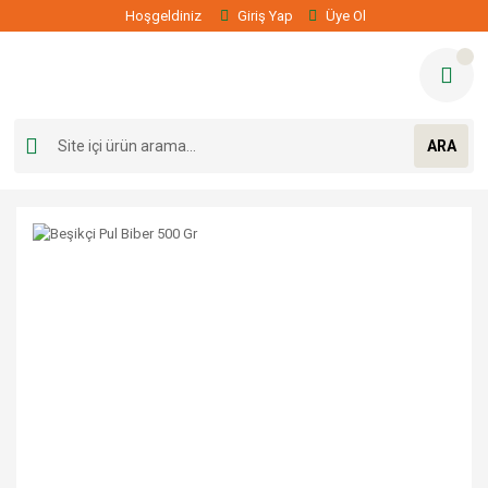
Hoşgeldiniz
Giriş Yap
Üye Ol
ARA