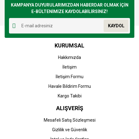
Görüş ve önerileriniz için teşekkür ederiz.
KAMPANYA DUYURULARIMIZDAN HABERDAR OLMAK İÇİN
E-BÜLTENİMİZE KAYDOLABİLİRSİNİZ!
Yorum Yaz
Ürün resmi kalitesiz, bozuk veya görüntülenemiyor.
KAYDOL
Ürün açıklamasında eksik bilgiler bulunuyor.
Ürün bilgilerinde hatalar bulunuyor.
KURUMSAL
Ürün fiyatı diğer sitelerden daha pahalı.
Bu ürüne benzer farklı alternatifler olmalı.
Hakkımızda
İletişim
İletişim Formu
Havale Bildirim Formu
Gönder
Kargo Takibi
ALIŞVERİŞ
Mesafeli Satış Sözleşmesi
Gizlilik ve Güvenlik