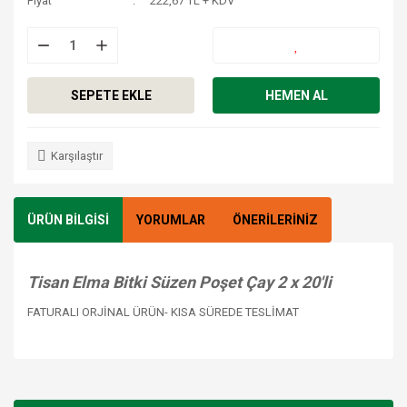
Fiyat
222,67 TL + KDV
SEPETE EKLE
HEMEN AL
Karşılaştır
ÜRÜN BİLGİSİ
YORUMLAR
ÖNERİLERİNİZ
Tisan Elma Bitki Süzen Poşet Çay 2 x 20'li
FATURALI ORJİNAL ÜRÜN- KISA SÜREDE TESLİMAT
Bu ürünün fiyat bilgisi, resim, ürün açıklamalarında ve diğer
konularda yetersiz gördüğünüz noktaları öneri formunu
Bu ürüne ilk yorumu siz yapın!
kullanarak tarafımıza iletebilirsiniz.