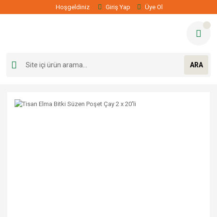
Hoşgeldiniz
Giriş Yap
Üye Ol
ARA