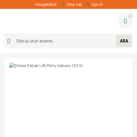
Hoşgeldiniz
Giriş Yap
Üye Ol
ARA