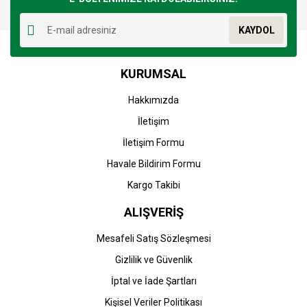
Yorum Yaz
Ürün resmi kalitesiz, bozuk veya görüntülenemiyor.
KAYDOL
Ürün açıklamasında eksik bilgiler bulunuyor.
Ürün bilgilerinde hatalar bulunuyor.
KURUMSAL
Ürün fiyatı diğer sitelerden daha pahalı.
Bu ürüne benzer farklı alternatifler olmalı.
Hakkımızda
İletişim
İletişim Formu
Havale Bildirim Formu
Gönder
Kargo Takibi
ALIŞVERİŞ
Mesafeli Satış Sözleşmesi
Gizlilik ve Güvenlik
İptal ve İade Şartları
Kişisel Veriler Politikası