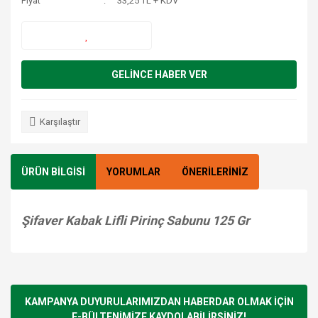
Fiyat
33,25 TL + KDV
GELİNCE HABER VER
Karşılaştır
ÜRÜN BİLGİSİ
YORUMLAR
ÖNERİLERİNİZ
Şifaver Kabak Lifli Pirinç Sabunu 125 Gr
Bu ürünün fiyat bilgisi, resim, ürün açıklamalarında ve diğer
konularda yetersiz gördüğünüz noktaları öneri formunu
Bu ürüne ilk yorumu siz yapın!
kullanarak tarafımıza iletebilirsiniz.
Görüş ve önerileriniz için teşekkür ederiz.
KAMPANYA DUYURULARIMIZDAN HABERDAR OLMAK İÇİN
E-BÜLTENİMİZE KAYDOLABİLİRSİNİZ!