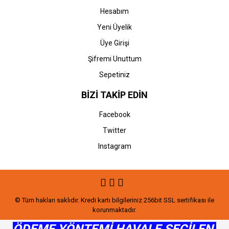
Hesabım
Yeni Üyelik
Üye Girişi
Şifremi Unuttum
Sepetiniz
BİZİ TAKİP EDİN
Facebook
Twitter
Instagram
© Tüm hakları saklıdır. Kredi kartı bilgileriniz 256bit SSL sertifikası ile
korunmaktadır.
ÖDEME YÖNTEMİ HAVALE SEÇİLEN