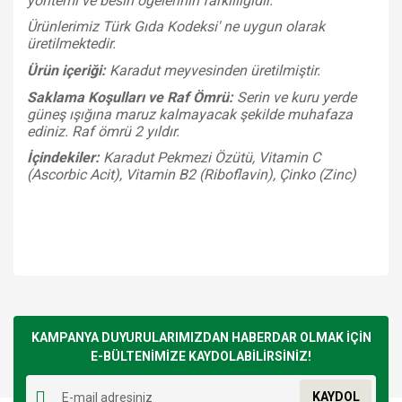
yöntemi ve besin ögelerinin farklılığıdır.
Ürünlerimiz Türk Gıda Kodeksi' ne uygun olarak
üretilmektedir.
Ürün içeriği:
Karadut meyvesinden üretilmiştir.
Saklama Koşulları ve Raf Ömrü:
Serin ve kuru yerde
güneş ışığına maruz kalmayacak şekilde muhafaza
ediniz. Raf ömrü 2 yıldır.
İçindekiler:
Karadut Pekmezi Özütü, Vitamin C
(Ascorbic Acit), Vitamin B2 (Riboflavin), Çinko (Zinc)
Şenay Karadut Özü 450 G
Bu ürünün fiyat bilgisi, resim, ürün açıklamalarında ve diğer
konularda yetersiz gördüğünüz noktaları öneri formunu
Bu ürüne ilk yorumu siz yapın!
kullanarak tarafımıza iletebilirsiniz.
Görüş ve önerileriniz için teşekkür ederiz.
KAMPANYA DUYURULARIMIZDAN HABERDAR OLMAK İÇİN
E-BÜLTENİMİZE KAYDOLABİLİRSİNİZ!
Yorum Yaz
Ürün resmi kalitesiz, bozuk veya görüntülenemiyor.
KAYDOL