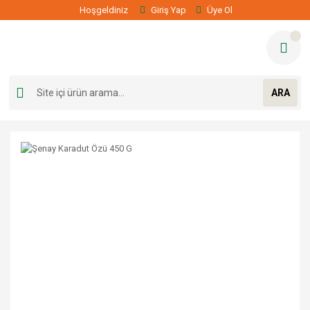
Hoşgeldiniz
Giriş Yap
Üye Ol
ARA