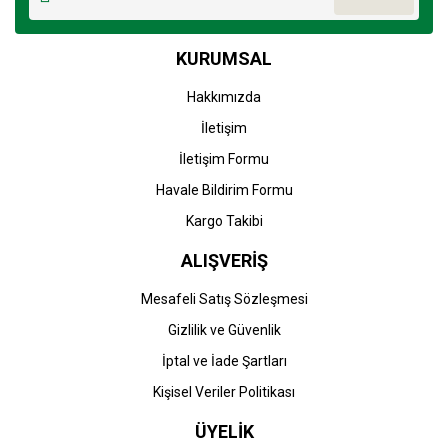
Ürün açıklamasında eksik bilgiler bulunuyor.
Ürün bilgilerinde hatalar bulunuyor.
KURUMSAL
Ürün fiyatı diğer sitelerden daha pahalı.
Bu ürüne benzer farklı alternatifler olmalı.
Hakkımızda
İletişim
İletişim Formu
Havale Bildirim Formu
Gönder
Kargo Takibi
ALIŞVERİŞ
Mesafeli Satış Sözleşmesi
Gizlilik ve Güvenlik
İptal ve İade Şartları
Kişisel Veriler Politikası
ÜYELİK