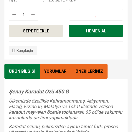
Fiyat
207,82 TL + KDV
SEPETE EKLE
HEMEN AL
Karşılaştır
ÜRÜN BİLGİSİ
YORUMLAR
ÖNERİLERİNİZ
Şenay Karadut Özü 450 G
Ülkemizde özellikle Kahramanmaraş, Adıyaman,
Elazığ, Erzincan, Malatya ve Tokat illerinde yetişen
karadut meyveleri özenle toplanarak 65 oC'de vakumlu
kazanlarda üretimi yapılmaktadır.
Karadut özünü, pekmezden ayıran temel fark; proses