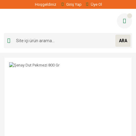
Hoşgeldiniz
Giriş Yap
Üye Ol
ARA