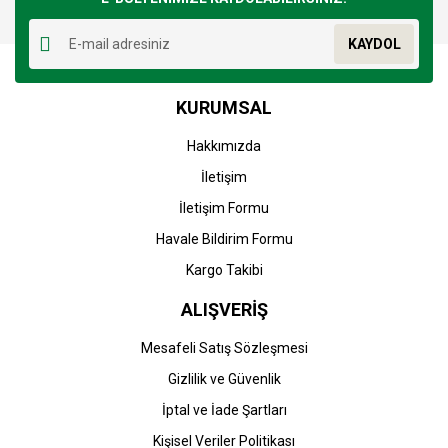
Yorum Yaz
Ürün resmi kalitesiz, bozuk veya görüntülenemiyor.
KAYDOL
Ürün açıklamasında eksik bilgiler bulunuyor.
Ürün bilgilerinde hatalar bulunuyor.
KURUMSAL
Ürün fiyatı diğer sitelerden daha pahalı.
Bu ürüne benzer farklı alternatifler olmalı.
Hakkımızda
İletişim
İletişim Formu
Havale Bildirim Formu
Gönder
Kargo Takibi
ALIŞVERİŞ
Mesafeli Satış Sözleşmesi
Gizlilik ve Güvenlik
İptal ve İade Şartları
Kişisel Veriler Politikası