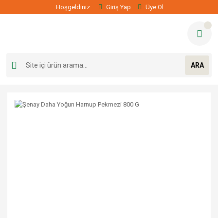
Hoşgeldiniz
Giriş Yap
Üye Ol
ARA