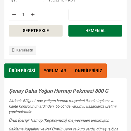
Fiyat
158,32 TL + KDV
SEPETE EKLE
HEMEN AL
Karşılaştır
ÜRÜN BİLGİSİ
YORUMLAR
ÖNERİLERİNİZ
Şenay Daha Yoğun Harnup Pekmezi 800 G
Akdeniz Bölgesi' nde yetişen harnup meyveleri özenle toplanır ve
kalite kontrolünün ardından, 65 oC' de vakumlu kazanlarda üretimi
yapılmaktadır.
Ürün İçeriği:
Harnup (Keçiboynuzu) meyvesinden üretilmiştir.
Saklama Koşulları ve Raf Ömrü:
Serin ve kuru yerde, güneş ışığına