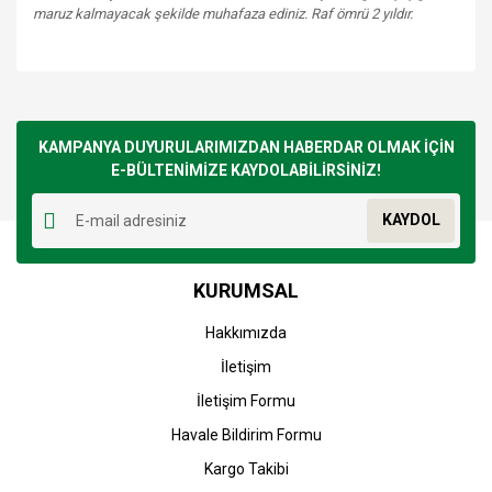
maruz kalmayacak şekilde muhafaza ediniz. Raf ömrü 2 yıldır.
Bu ürünün fiyat bilgisi, resim, ürün açıklamalarında ve diğer
konularda yetersiz gördüğünüz noktaları öneri formunu
Bu ürüne ilk yorumu siz yapın!
kullanarak tarafımıza iletebilirsiniz.
Görüş ve önerileriniz için teşekkür ederiz.
KAMPANYA DUYURULARIMIZDAN HABERDAR OLMAK İÇİN
E-BÜLTENİMİZE KAYDOLABİLİRSİNİZ!
Yorum Yaz
Ürün resmi kalitesiz, bozuk veya görüntülenemiyor.
KAYDOL
Ürün açıklamasında eksik bilgiler bulunuyor.
Ürün bilgilerinde hatalar bulunuyor.
KURUMSAL
Ürün fiyatı diğer sitelerden daha pahalı.
Bu ürüne benzer farklı alternatifler olmalı.
Hakkımızda
İletişim
İletişim Formu
Havale Bildirim Formu
Gönder
Kargo Takibi