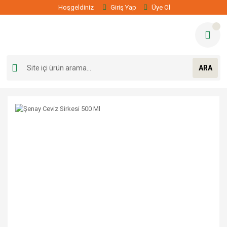
Hoşgeldiniz
Giriş Yap
Üye Ol
ARA