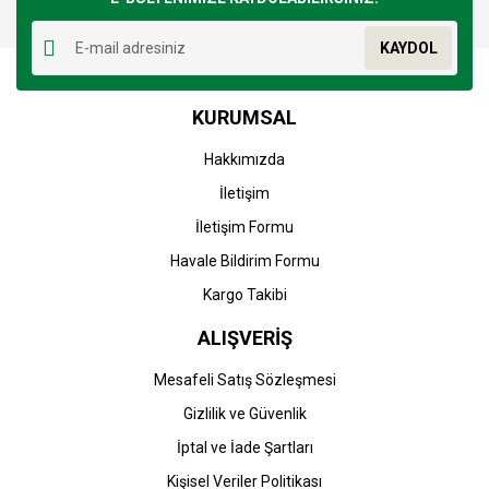
Yorum Yaz
Ürün resmi kalitesiz, bozuk veya görüntülenemiyor.
KAYDOL
Ürün açıklamasında eksik bilgiler bulunuyor.
Ürün bilgilerinde hatalar bulunuyor.
KURUMSAL
Ürün fiyatı diğer sitelerden daha pahalı.
Bu ürüne benzer farklı alternatifler olmalı.
Hakkımızda
İletişim
İletişim Formu
Havale Bildirim Formu
Gönder
Kargo Takibi
ALIŞVERİŞ
Mesafeli Satış Sözleşmesi
Gizlilik ve Güvenlik
İptal ve İade Şartları
Kişisel Veriler Politikası