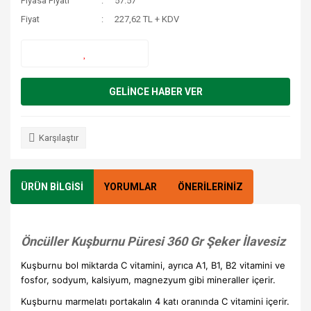
Piyasa Fiyatı
57.57
Fiyat
227,62 TL + KDV
GELİNCE HABER VER
Karşılaştır
ÜRÜN BİLGİSİ
YORUMLAR
ÖNERİLERİNİZ
Öncüller Kuşburnu Püresi 360 Gr Şeker İlavesiz
Kuşburnu bol miktarda C vitamini, ayrıca A1, B1, B2 vitamini ve
fosfor, sodyum, kalsiyum, magnezyum gibi mineraller içerir.
Kuşburnu marmelatı portakalın 4 katı oranında C vitamini içerir.