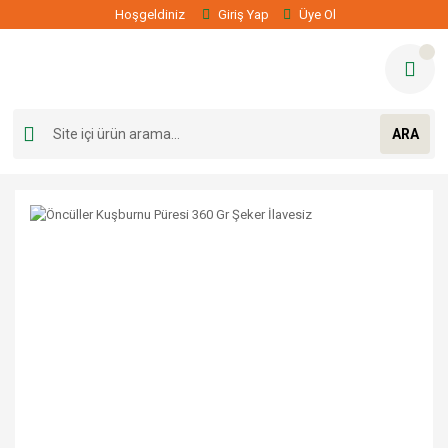
Hoşgeldiniz
Giriş Yap
Üye Ol
ARA