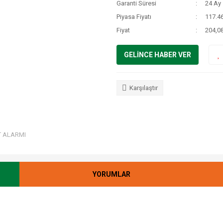
Garanti Süresi
24 Ay
Piyasa Fiyatı
117.4
Fiyat
204,0
GELİNCE HABER VER
Karşılaştır
T ALARMI
YORUMLAR