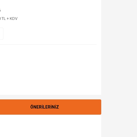
6
8 TL + KDV
ÖNERİLERİNİZ