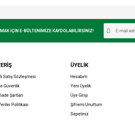
e diğer konularda yetersiz gördüğünüz noktaları öneri formunu kullanarak tarafımı
Bu ürüne ilk yorumu siz yapın!
r.
K İÇİN E-BÜLTENİMİZE KAYDOLABİLİRSİNİZ!
Yorum Yaz
ERİŞ
ÜYELİK
i Satış Sözleşmesi
Hesabım
 ve Güvenlik
Yeni Üyelik
 İade Şartları
Üye Girişi
Gönder
Veriler Politikası
Şifremi Unuttum
Sepetiniz