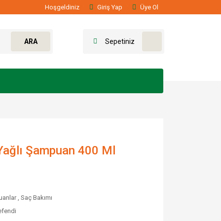
Hoşgeldiniz
Giriş Yap
Üye Ol
ARA
Sepetiniz
Yağlı Şampuan 400 Ml
anlar
,
Saç Bakımı
efendi