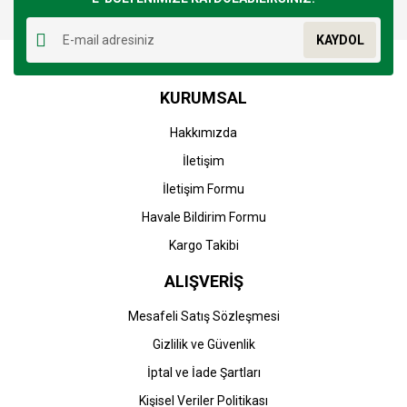
Yorum Yaz
Ürün resmi kalitesiz, bozuk veya görüntülenemiyor.
KAYDOL
Ürün açıklamasında eksik bilgiler bulunuyor.
Ürün bilgilerinde hatalar bulunuyor.
KURUMSAL
Ürün fiyatı diğer sitelerden daha pahalı.
Bu ürüne benzer farklı alternatifler olmalı.
Hakkımızda
İletişim
İletişim Formu
Havale Bildirim Formu
Gönder
Kargo Takibi
ALIŞVERİŞ
Mesafeli Satış Sözleşmesi
Gizlilik ve Güvenlik
İptal ve İade Şartları
Kişisel Veriler Politikası