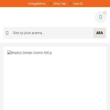
Hoşgeldiniz
Giriş Yap
Üye Ol
ARA