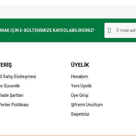
e diğer konularda yetersiz gördüğünüz noktaları öneri formunu kullanarak tarafımı
Bu ürüne ilk yorumu siz yapın!
r.
K İÇİN E-BÜLTENİMİZE KAYDOLABİLİRSİNİZ!
Yorum Yaz
ERİŞ
ÜYELİK
i Satış Sözleşmesi
Hesabım
 ve Güvenlik
Yeni Üyelik
 İade Şartları
Üye Girişi
Gönder
Veriler Politikası
Şifremi Unuttum
Sepetiniz