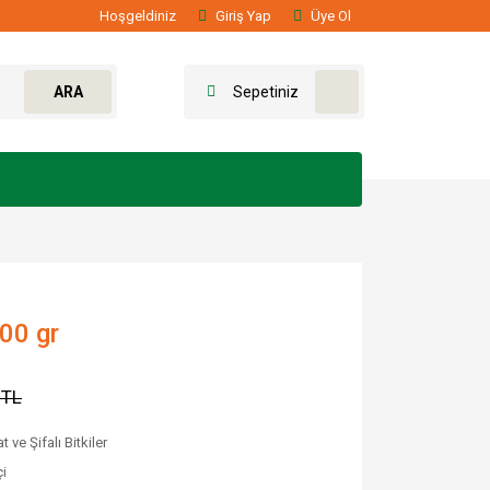
Hoşgeldiniz
Giriş Yap
Üye Ol
ARA
Sepetiniz
100 gr
 TL
t ve Şifalı Bitkiler
i