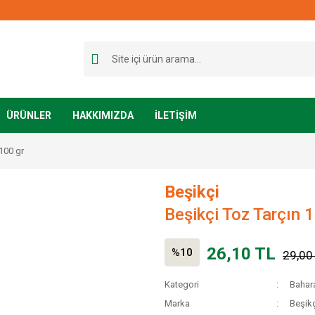
ÜRÜNLER
HAKKIMIZDA
İLETİŞİM
100 gr
Beşikçi
Beşikçi Toz Tarçın 
26,10 TL
%10
29,00
Kategori
Bahara
Marka
Beşikç