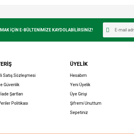
e diğer konularda yetersiz gördüğünüz noktaları öneri formunu kullanarak tarafımı
Bu ürüne ilk yorumu siz yapın!
r.
K İÇİN E-BÜLTENİMİZE KAYDOLABİLİRSİNİZ!
Yorum Yaz
ERİŞ
ÜYELİK
i Satış Sözleşmesi
Hesabım
 ve Güvenlik
Yeni Üyelik
 İade Şartları
Üye Girişi
Gönder
Veriler Politikası
Şifremi Unuttum
Sepetiniz