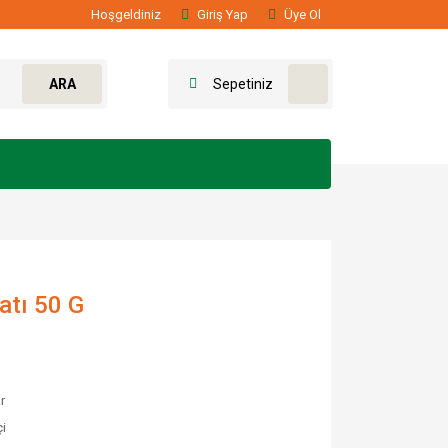
Hoşgeldiniz
Giriş Yap
Üye Ol
ARA
Sepetiniz
atı 50 G
r
i