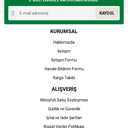
E-BÜLTENİMİZE KAYDOLABİLİRSİNİZ!
Yorum Yaz
Ürün resmi kalitesiz, bozuk veya görüntülenemiyor.
KAYDOL
Ürün açıklamasında eksik bilgiler bulunuyor.
Ürün bilgilerinde hatalar bulunuyor.
KURUMSAL
Ürün fiyatı diğer sitelerden daha pahalı.
Bu ürüne benzer farklı alternatifler olmalı.
Hakkımızda
İletişim
İletişim Formu
Havale Bildirim Formu
Gönder
Kargo Takibi
ALIŞVERİŞ
Mesafeli Satış Sözleşmesi
Gizlilik ve Güvenlik
İptal ve İade Şartları
Kişisel Veriler Politikası