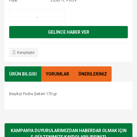
Fiyat
29,60 TL + KDV
GELİNCE HABER VER
Karşılaştır
ÜRÜN BİLGİSİ
YORUMLAR
ÖNERİLERİNİZ
Beşikçi Pudra Şekeri 170 gr
Bu ürünün fiyat bilgisi, resim, ürün açıklamalarında ve diğer
konularda yetersiz gördüğünüz noktaları öneri formunu
Bu ürüne ilk yorumu siz yapın!
kullanarak tarafımıza iletebilirsiniz.
Görüş ve önerileriniz için teşekkür ederiz.
KAMPANYA DUYURULARIMIZDAN HABERDAR OLMAK İÇİN