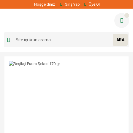
Hoşgeldiniz
Giriş Yap
Üye Ol
ARA