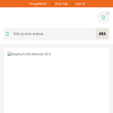
Hoşgeldiniz
Giriş Yap
Üye Ol
ARA