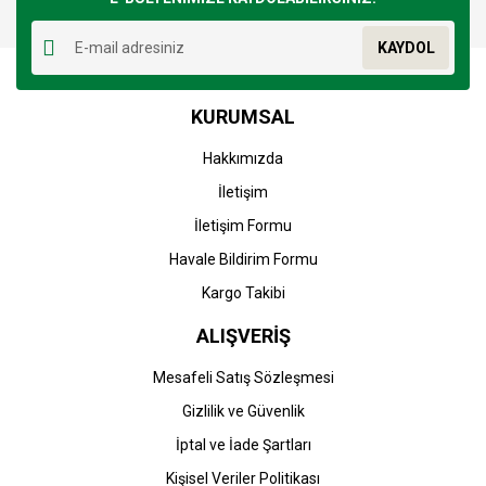
Yorum Yaz
Ürün resmi kalitesiz, bozuk veya görüntülenemiyor.
KAYDOL
Ürün açıklamasında eksik bilgiler bulunuyor.
Ürün bilgilerinde hatalar bulunuyor.
KURUMSAL
Ürün fiyatı diğer sitelerden daha pahalı.
Bu ürüne benzer farklı alternatifler olmalı.
Hakkımızda
İletişim
İletişim Formu
Havale Bildirim Formu
Gönder
Kargo Takibi
ALIŞVERİŞ
Mesafeli Satış Sözleşmesi
Gizlilik ve Güvenlik
İptal ve İade Şartları
Kişisel Veriler Politikası