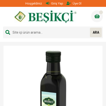
Hoşgeldiniz
Giriş Yap
Üye Ol
ARA