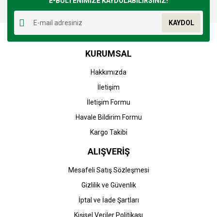
E-BÜLTENİMİZE KAYDOLABİLİRSİNİZ!
Yorum Yaz
Ürün resmi kalitesiz, bozuk veya görüntülenemiyor.
KAYDOL
Ürün açıklamasında eksik bilgiler bulunuyor.
Ürün bilgilerinde hatalar bulunuyor.
KURUMSAL
Ürün fiyatı diğer sitelerden daha pahalı.
Bu ürüne benzer farklı alternatifler olmalı.
Hakkımızda
İletişim
İletişim Formu
Havale Bildirim Formu
Gönder
Kargo Takibi
ALIŞVERİŞ
Mesafeli Satış Sözleşmesi
Gizlilik ve Güvenlik
İptal ve İade Şartları
Kişisel Veriler Politikası