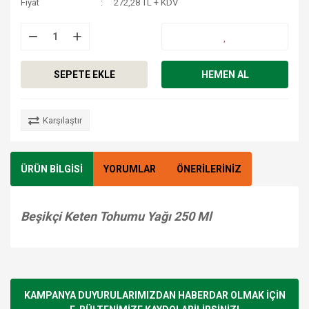
Fiyat
272,28 TL + KDV
SEPETE EKLE
HEMEN AL
Karşılaştır
ÜRÜN BİLGİSİ
YORUMLAR
ÖNERİLERİNİZ
Beşikçi Keten Tohumu Yağı 250 Ml
Bu ürünün fiyat bilgisi, resim, ürün açıklamalarında ve diğer
konularda yetersiz gördüğünüz noktaları öneri formunu
Bu ürüne ilk yorumu siz yapın!
kullanarak tarafımıza iletebilirsiniz.
Görüş ve önerileriniz için teşekkür ederiz.
KAMPANYA DUYURULARIMIZDAN HABERDAR OLMAK İÇİN