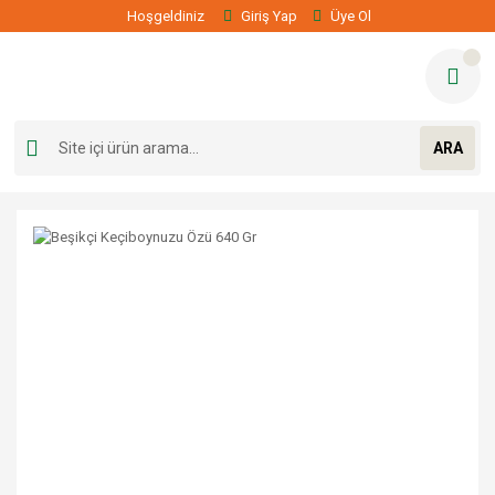
Hoşgeldiniz
Giriş Yap
Üye Ol
ARA