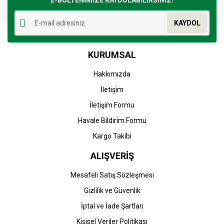
E-BÜLTENİMİZE KAYDOLABİLİRSİNİZ!
Yorum Yaz
Ürün resmi kalitesiz, bozuk veya görüntülenemiyor.
KAYDOL
Ürün açıklamasında eksik bilgiler bulunuyor.
Ürün bilgilerinde hatalar bulunuyor.
KURUMSAL
Ürün fiyatı diğer sitelerden daha pahalı.
Bu ürüne benzer farklı alternatifler olmalı.
Hakkımızda
İletişim
İletişim Formu
Havale Bildirim Formu
Gönder
Kargo Takibi
ALIŞVERİŞ
Mesafeli Satış Sözleşmesi
Gizlilik ve Güvenlik
İptal ve İade Şartları
Kişisel Veriler Politikası