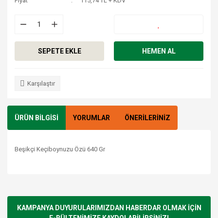
Fiyat
115,74 TL + KDV
SEPETE EKLE
HEMEN AL
Karşılaştır
ÜRÜN BİLGİSİ
YORUMLAR
ÖNERİLERİNİZ
Beşikçi Keçiboynuzu Özü 640 Gr
Bu ürünün fiyat bilgisi, resim, ürün açıklamalarında ve diğer
konularda yetersiz gördüğünüz noktaları öneri formunu
Bu ürüne ilk yorumu siz yapın!
kullanarak tarafımıza iletebilirsiniz.
Görüş ve önerileriniz için teşekkür ederiz.
KAMPANYA DUYURULARIMIZDAN HABERDAR OLMAK İÇİN