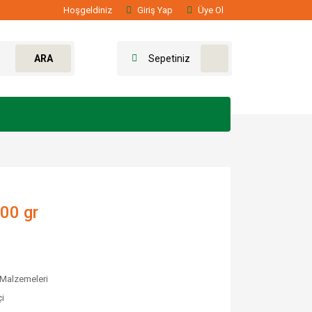
Hoşgeldiniz
Giriş Yap
Üye Ol
ARA
Sepetiniz
00 gr
 Malzemeleri
i