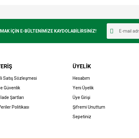
e diğer konularda yetersiz gördüğünüz noktaları öneri formunu kullanarak tarafımı
Bu ürüne ilk yorumu siz yapın!
r.
K İÇİN E-BÜLTENİMİZE KAYDOLABİLİRSİNİZ!
Yorum Yaz
ERİŞ
ÜYELİK
i Satış Sözleşmesi
Hesabım
 ve Güvenlik
Yeni Üyelik
 İade Şartları
Üye Girişi
Gönder
Veriler Politikası
Şifremi Unuttum
Sepetiniz