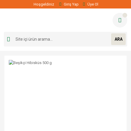
Hoşgeldiniz
Giriş Yap
Üye Ol
ARA