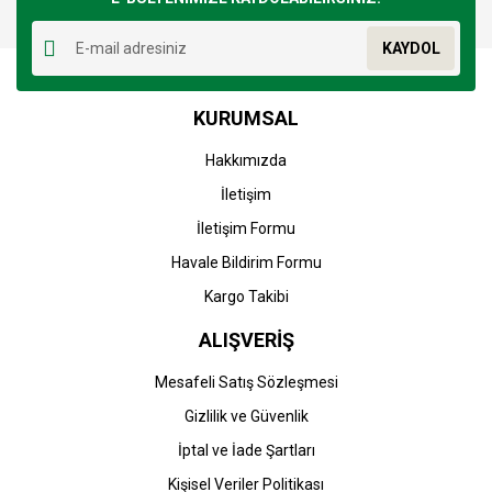
Yorum Yaz
Ürün resmi kalitesiz, bozuk veya görüntülenemiyor.
KAYDOL
Ürün açıklamasında eksik bilgiler bulunuyor.
Ürün bilgilerinde hatalar bulunuyor.
KURUMSAL
Ürün fiyatı diğer sitelerden daha pahalı.
Bu ürüne benzer farklı alternatifler olmalı.
Hakkımızda
İletişim
İletişim Formu
Havale Bildirim Formu
Gönder
Kargo Takibi
ALIŞVERİŞ
Mesafeli Satış Sözleşmesi
Gizlilik ve Güvenlik
İptal ve İade Şartları
Kişisel Veriler Politikası