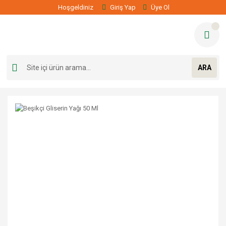
Hoşgeldiniz
Giriş Yap
Üye Ol
ARA