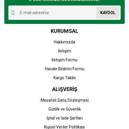
Yorum Yaz
Ürün resmi kalitesiz, bozuk veya görüntülenemiyor.
KAYDOL
Ürün açıklamasında eksik bilgiler bulunuyor.
Ürün bilgilerinde hatalar bulunuyor.
KURUMSAL
Ürün fiyatı diğer sitelerden daha pahalı.
Bu ürüne benzer farklı alternatifler olmalı.
Hakkımızda
İletişim
İletişim Formu
Havale Bildirim Formu
Gönder
Kargo Takibi
ALIŞVERİŞ
Mesafeli Satış Sözleşmesi
Gizlilik ve Güvenlik
İptal ve İade Şartları
Kişisel Veriler Politikası