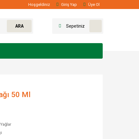
Hoşgeldiniz
Giriş Yap
Üye Ol
ARA
Sepetiniz
ağı 50 Ml
Yağlar
i