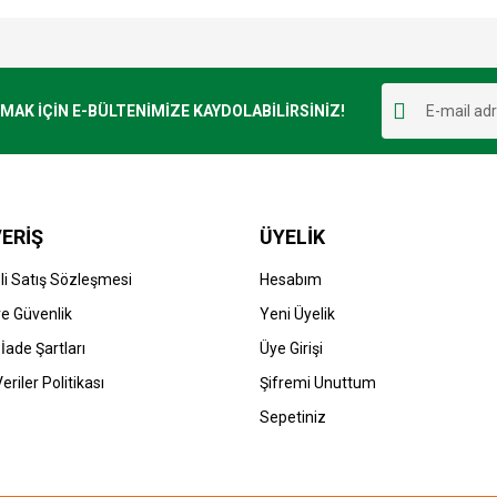
e diğer konularda yetersiz gördüğünüz noktaları öneri formunu kullanarak tarafımı
Bu ürüne ilk yorumu siz yapın!
r.
K İÇİN E-BÜLTENİMİZE KAYDOLABİLİRSİNİZ!
Yorum Yaz
ERİŞ
ÜYELİK
i Satış Sözleşmesi
Hesabım
 ve Güvenlik
Yeni Üyelik
 İade Şartları
Üye Girişi
Gönder
Veriler Politikası
Şifremi Unuttum
Sepetiniz