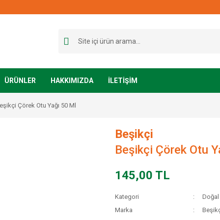
ÜRÜNLER
HAKKIMIZDA
İLETİŞİM
eşikçi Çörek Otu Yağı 50 Ml
Beşikçi
Beşikçi Çörek Otu Y
145,00 TL
Kategori
Doğal 
Marka
Beşikç