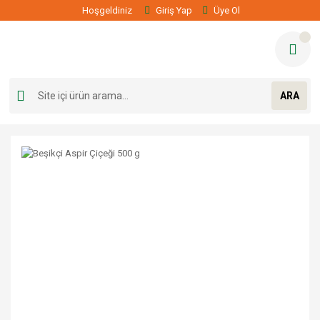
Hoşgeldiniz
Giriş Yap
Üye Ol
ARA