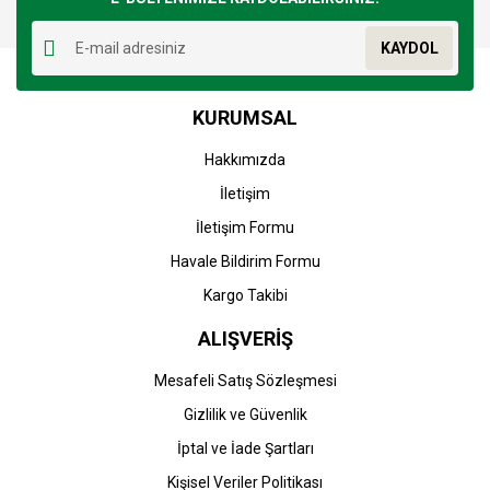
Yorum Yaz
Ürün resmi kalitesiz, bozuk veya görüntülenemiyor.
KAYDOL
Ürün açıklamasında eksik bilgiler bulunuyor.
Ürün bilgilerinde hatalar bulunuyor.
KURUMSAL
Ürün fiyatı diğer sitelerden daha pahalı.
Bu ürüne benzer farklı alternatifler olmalı.
Hakkımızda
İletişim
İletişim Formu
Havale Bildirim Formu
Gönder
Kargo Takibi
ALIŞVERİŞ
Mesafeli Satış Sözleşmesi
Gizlilik ve Güvenlik
İptal ve İade Şartları
Kişisel Veriler Politikası