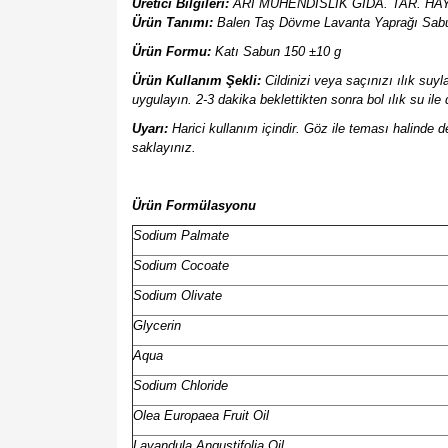
Üretici Bilgileri:
ARI MÜHENDİSLİK GIDA. TAR. HAY.
Ürün Tanımı:
Balen Taş Dövme Lavanta Yaprağı Sab
Ürün Formu:
Katı Sabun 150 ±10 g
Ürün Kullanım Şekli:
Cildinizi veya saçınızı ılık suy
uygulayın. 2-3 dakika beklettikten sonra bol ılık su ile 
Uyarı:
Harici kullanım içindir. Göz ile teması halinde 
saklayınız.
Ürün Formülasyonu
Sodium Palmate
Sodium Cocoate
Sodium Olivate
Glycerin
Aqua
Sodium Chloride
Olea Europaea Fruit Oil
Lavandula Angustifolia Oil