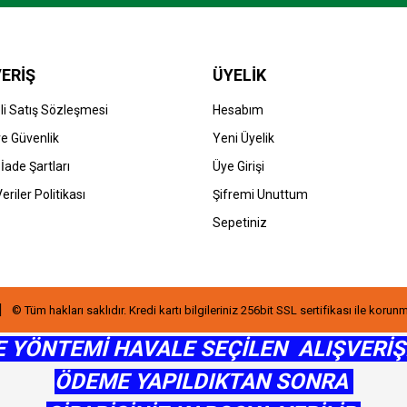
ERİŞ
ÜYELİK
i Satış Sözleşmesi
Hesabım
 ve Güvenlik
Yeni Üyelik
 İade Şartları
Üye Girişi
Gönder
Veriler Politikası
Şifremi Unuttum
Sepetiniz
© Tüm hakları saklıdır. Kredi kartı bilgileriniz 256bit SSL sertifikası ile korun
 YÖNTEMİ HAVALE SEÇİLEN ALIŞVERİ
ÖDEME YAPILDIKTAN SONRA