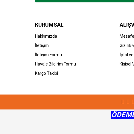
Ürün bilgilerinde hatalar bulunuyor.
Ürün fiyatı diğer sitelerden daha pahalı.
Bu ürüne benzer farklı alternatifler olmalı.
KURUMSAL
ALIŞV
Hakkımızda
Mesafel
İletişim
Gizlilik
İletişim Formu
İptal ve
Havale Bildirim Formu
Kişisel 
Kargo Takibi
ÖDEME