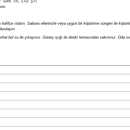
 SAN. TİC. LTD. ŞTİ.
unu
la hafifçe ıslatın. Sabunu ellerinizle veya uygun bir köpürtme süngeri ile köpür
durulayın.
derhal bol su ile yıkayınız. Güneş ışığı ile direkt temasından sakınınız. Oda 