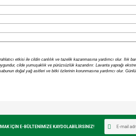
ahlatıcı etkisi ile cildin canlılık ve tazelik kazanmasına yardımcı olur. Ilık ba
n uygundur, cilde yumuşaklık ve pürüzsüzlük kazandırır. Lavanta yaprağı ekstr
, sabunun doğal yağ asitleri ve bitki özlerinin korunmasına yardımcı olur. Gü
e diğer konularda yetersiz gördüğünüz noktaları öneri formunu kullanarak tarafımı
Bu ürüne ilk yorumu siz yapın!
r.
K İÇİN E-BÜLTENİMİZE KAYDOLABİLİRSİNİZ!
Yorum Yaz