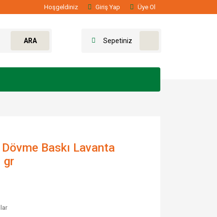
Hoşgeldiniz
Giriş Yap
Üye Ol
ARA
Sepetiniz
ş Dövme Baskı Lavanta
 gr
lar