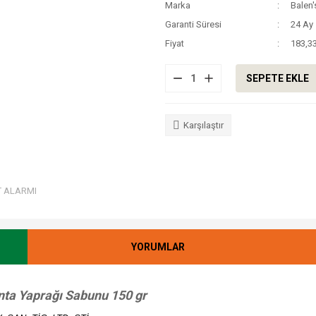
Marka
Balen'
Garanti Süresi
24 Ay
Fiyat
183,3
SEPETE EKLE
Karşılaştır
T ALARMI
YORUMLAR
nta Yaprağı Sabunu 150 gr