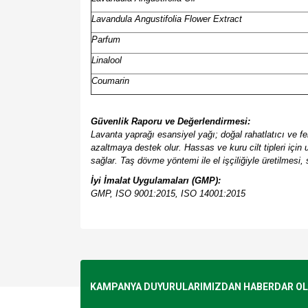
Lavandula Angustifolia Flower Extract
Parfum
Linalool
Coumarin
Güvenlik Raporu ve Değerlendirmesi:
Lavanta yaprağı esansiyel yağı; doğal rahatlatıcı ve fer
azaltmaya destek olur. Hassas ve kuru cilt tipleri içi
sağlar. Taş dövme yöntemi ile el işçiliğiyle üretilmesi
İyi İmalat Uygulamaları (GMP):
GMP, ISO 9001:2015, ISO 14001:2015
Bu ürünün fiyat bilgisi, resim, ürün açıklamalarında v
Görüş ve önerileriniz için teşekkür ederiz.
Ürün resmi kalitesiz, bozuk veya görüntülenemiyo
KAMPANYA DUYURULARIMIZDAN HABERDAR OLMA
Ürün açıklamasında eksik bilgiler bulunuyor.