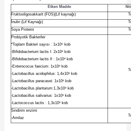
Etken Madde
Nit
Fruktooligosakkarit (FOS)(Lif kaynağı)
T
İnulin (Lif Kaynağı)
T
Soya Proteini
T
Probiyotik Bakteriler
*Toplam Bakteri sayısı : 1x10⁹ kob
-Bifidobacterium lactis I: 2x10⁸ kob
-Bifidobacterium lactis II : 1x10⁸ kob
-Enterococus faecium: 1x10⁸ kob
T
-Lactobacillus acidophilus: 1,4x10⁸ kob
-Lactobacillus paracasei: 1x10⁸ kob
-Lactobacillus plantarum:1,3x10⁸ kob
-Lactobacillus salivarius: 1x10⁸ kob
-Lactococcus lactis : 1,3x10⁸ kob
Sindirim enzimi
T
-Amilaz