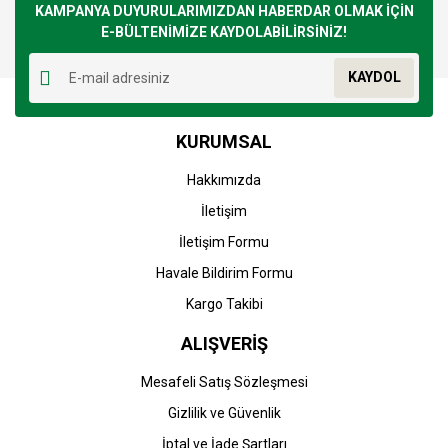
Görüş ve önerileriniz için teşekkür ederiz.
KAMPANYA DUYURULARIMIZDAN HABERDAR OLMAK İÇİN
E-BÜLTENİMİZE KAYDOLABİLİRSİNİZ!
Yorum Yaz
Ürün resmi kalitesiz, bozuk veya görüntülenemiyor.
KAYDOL
Ürün açıklamasında eksik bilgiler bulunuyor.
Ürün bilgilerinde hatalar bulunuyor.
KURUMSAL
Ürün fiyatı diğer sitelerden daha pahalı.
Bu ürüne benzer farklı alternatifler olmalı.
Hakkımızda
İletişim
İletişim Formu
Havale Bildirim Formu
Gönder
Kargo Takibi
ALIŞVERİŞ
Mesafeli Satış Sözleşmesi
Gizlilik ve Güvenlik
İptal ve İade Şartları