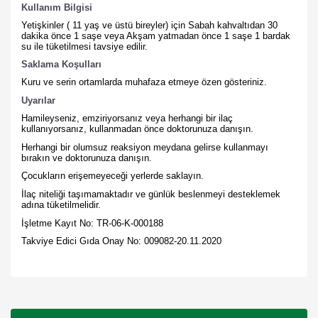
Kullanım Bilgisi
Yetişkinler ( 11 yaş ve üstü bireyler) için Sabah kahvaltıdan 30
dakika önce 1 saşe veya Akşam yatmadan önce 1 saşe 1 bardak
su ile tüketilmesi tavsiye edilir.
Saklama Koşulları
Kuru ve serin ortamlarda muhafaza etmeye özen gösteriniz.
Uyarılar
Hamileyseniz, emziriyorsanız veya herhangi bir ilaç
kullanıyorsanız, kullanmadan önce doktorunuza danışın.
Herhangi bir olumsuz reaksiyon meydana gelirse kullanmayı
bırakın ve doktorunuza danışın.
Çocukların erişemeyeceği yerlerde saklayın.
İlaç niteliği taşımamaktadır ve günlük beslenmeyi desteklemek
adına tüketilmelidir.
İşletme Kayıt No: TR-06-K-000188
Takviye Edici Gıda Onay No: 009082-20.11.2020
Bu ürünün fiyat bilgisi, resim, ürün açıklamalarında ve diğer
konularda yetersiz gördüğünüz noktaları öneri formunu
Bu ürüne ilk yorumu siz yapın!
kullanarak tarafımıza iletebilirsiniz.