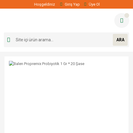
Hoşgeldiniz
Giriş Yap
Üye Ol
ARA