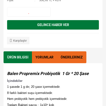
Fiyat
506,93 TL + KDV
GELİNCE HABER VER
Karşılaştır
ÜRÜN BİLGİSİ
YORUMLAR
ÖNERİLERİNİZ
Balen Propremix Probiyotik 1 Gr * 20 Şase
İçindekiler
1 şasede 1 g dır, 20 şase içermektedir.
8 farklı bakteri suşu içermektedir.
Hem probiyotik hem prebiyotik içermektedir.
Toplam Bakteri sayısı : 1x10⁹ kob