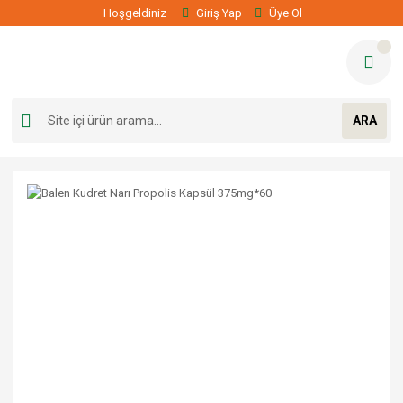
Hoşgeldiniz
Giriş Yap
Üye Ol
ARA