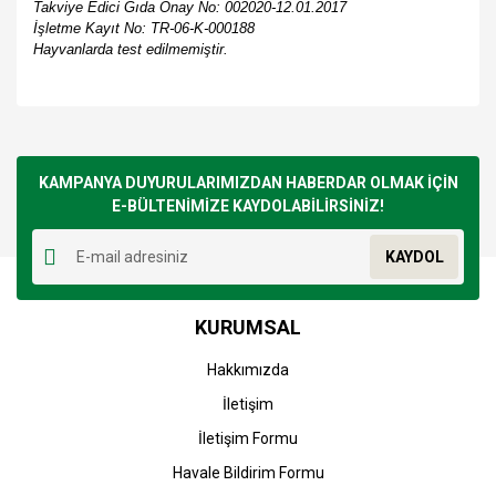
Takviye Edici Gıda Onay No: 002020-12.01.2017
İşletme Kayıt No: TR-06-K-000188
Hayvanlarda test edilmemiştir.
Bu ürünün fiyat bilgisi, resim, ürün açıklamalarında ve diğer
konularda yetersiz gördüğünüz noktaları öneri formunu
Bu ürüne ilk yorumu siz yapın!
kullanarak tarafımıza iletebilirsiniz.
Görüş ve önerileriniz için teşekkür ederiz.
KAMPANYA DUYURULARIMIZDAN HABERDAR OLMAK İÇİN
E-BÜLTENİMİZE KAYDOLABİLİRSİNİZ!
Yorum Yaz
Ürün resmi kalitesiz, bozuk veya görüntülenemiyor.
KAYDOL
Ürün açıklamasında eksik bilgiler bulunuyor.
Ürün bilgilerinde hatalar bulunuyor.
KURUMSAL
Ürün fiyatı diğer sitelerden daha pahalı.
Bu ürüne benzer farklı alternatifler olmalı.
Hakkımızda
İletişim
İletişim Formu
Havale Bildirim Formu