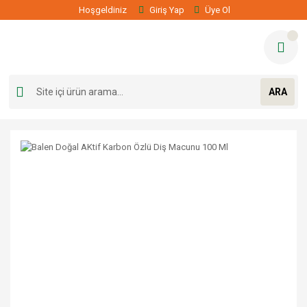
Hoşgeldiniz
Giriş Yap
Üye Ol
ARA