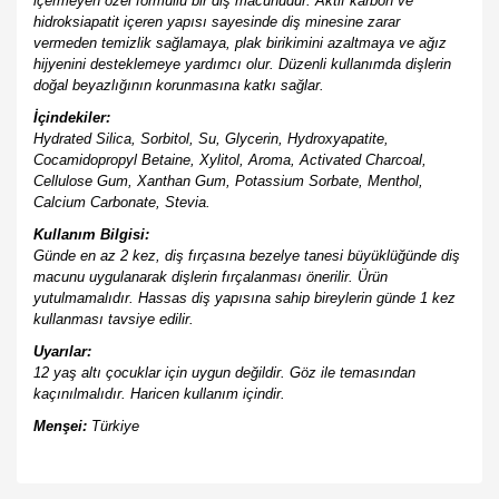
içermeyen özel formüllü bir diş macunudur. Aktif karbon ve
hidroksiapatit içeren yapısı sayesinde diş minesine zarar
vermeden temizlik sağlamaya, plak birikimini azaltmaya ve ağız
hijyenini desteklemeye yardımcı olur. Düzenli kullanımda dişlerin
doğal beyazlığının korunmasına katkı sağlar.
İçindekiler:
Hydrated Silica, Sorbitol, Su, Glycerin, Hydroxyapatite,
Cocamidopropyl Betaine, Xylitol, Aroma, Activated Charcoal,
Cellulose Gum, Xanthan Gum, Potassium Sorbate, Menthol,
Calcium Carbonate, Stevia.
Kullanım Bilgisi:
Günde en az 2 kez, diş fırçasına bezelye tanesi büyüklüğünde diş
macunu uygulanarak dişlerin fırçalanması önerilir. Ürün
yutulmamalıdır. Hassas diş yapısına sahip bireylerin günde 1 kez
kullanması tavsiye edilir.
Uyarılar:
12 yaş altı çocuklar için uygun değildir. Göz ile temasından
kaçınılmalıdır. Haricen kullanım içindir.
Menşei:
Türkiye
Bu ürünün fiyat bilgisi, resim, ürün açıklamalarında ve diğer