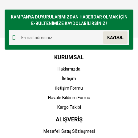
konularda yetersiz gördüğünüz noktaları öneri formunu
Bu ürüne ilk yorumu siz yapın!
kullanarak tarafımıza iletebilirsiniz.
Görüş ve önerileriniz için teşekkür ederiz.
KAMPANYA DUYURULARIMIZDAN HABERDAR OLMAK İÇİN
E-BÜLTENİMİZE KAYDOLABİLİRSİNİZ!
Yorum Yaz
Ürün resmi kalitesiz, bozuk veya görüntülenemiyor.
KAYDOL
Ürün açıklamasında eksik bilgiler bulunuyor.
Ürün bilgilerinde hatalar bulunuyor.
KURUMSAL
Ürün fiyatı diğer sitelerden daha pahalı.
Bu ürüne benzer farklı alternatifler olmalı.
Hakkımızda
İletişim
İletişim Formu
Havale Bildirim Formu
Gönder
Kargo Takibi
ALIŞVERİŞ
Mesafeli Satış Sözleşmesi