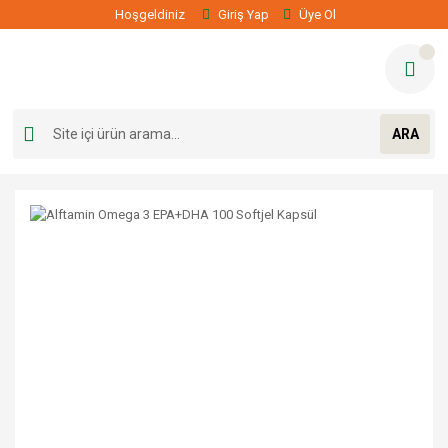
Hoşgeldiniz
Giriş Yap
Üye Ol
ARA