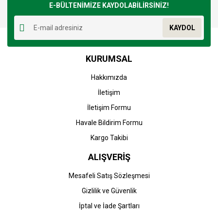
E-BÜLTENİMİZE KAYDOLABİLİRSİNİZ!
Yorum Yaz
Ürün resmi kalitesiz, bozuk veya görüntülenemiyor.
KAYDOL
Ürün açıklamasında eksik bilgiler bulunuyor.
Ürün bilgilerinde hatalar bulunuyor.
KURUMSAL
Ürün fiyatı diğer sitelerden daha pahalı.
Bu ürüne benzer farklı alternatifler olmalı.
Hakkımızda
İletişim
İletişim Formu
Havale Bildirim Formu
Gönder
Kargo Takibi
ALIŞVERİŞ
Mesafeli Satış Sözleşmesi
Gizlilik ve Güvenlik
İptal ve İade Şartları