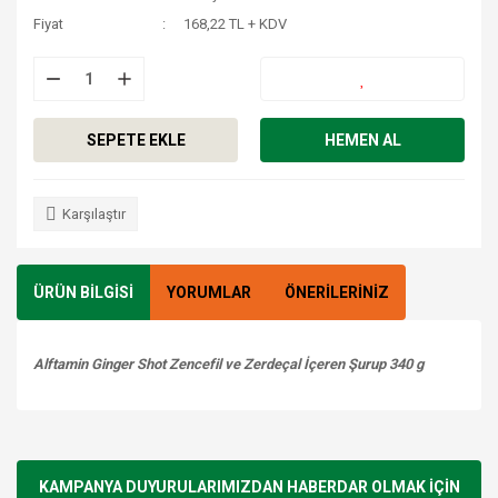
Fiyat
168,22 TL + KDV
SEPETE EKLE
HEMEN AL
Karşılaştır
ÜRÜN BİLGİSİ
YORUMLAR
ÖNERİLERİNİZ
Alftamin Ginger Shot Zencefil ve Zerdeçal İçeren Şurup 340 g
Bu ürünün fiyat bilgisi, resim, ürün açıklamalarında ve diğer
konularda yetersiz gördüğünüz noktaları öneri formunu
Bu ürüne ilk yorumu siz yapın!
kullanarak tarafımıza iletebilirsiniz.
Görüş ve önerileriniz için teşekkür ederiz.
KAMPANYA DUYURULARIMIZDAN HABERDAR OLMAK İÇİN