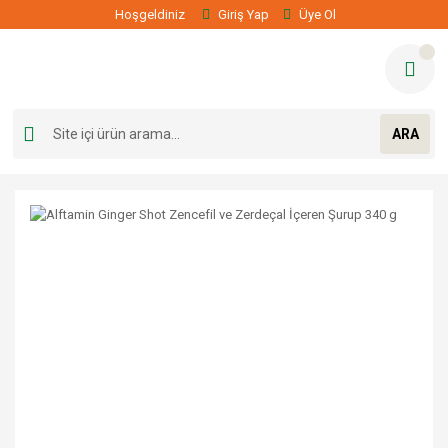
Hoşgeldiniz
Giriş Yap
Üye Ol
ARA