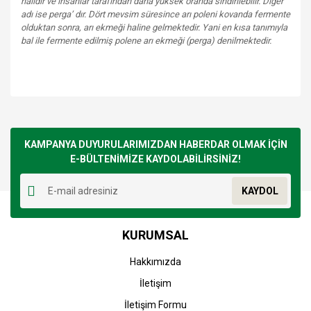
halidir ve insanlar tarafından daha yüksek oranda sindirilebilir. Diğer
adı ise perga’ dır. Dört mevsim süresince arı poleni kovanda fermente
olduktan sonra, arı ekmeği haline gelmektedir. Yani en kısa tanımıyla
bal ile fermente edilmiş polene arı ekmeği (perga) denilmektedir.
Bu ürünün fiyat bilgisi, resim, ürün açıklamalarında ve diğer
konularda yetersiz gördüğünüz noktaları öneri formunu
Bu ürüne ilk yorumu siz yapın!
kullanarak tarafımıza iletebilirsiniz.
Görüş ve önerileriniz için teşekkür ederiz.
KAMPANYA DUYURULARIMIZDAN HABERDAR OLMAK İÇİN
E-BÜLTENİMİZE KAYDOLABİLİRSİNİZ!
Yorum Yaz
Ürün resmi kalitesiz, bozuk veya görüntülenemiyor.
KAYDOL
Ürün açıklamasında eksik bilgiler bulunuyor.
Ürün bilgilerinde hatalar bulunuyor.
KURUMSAL
Ürün fiyatı diğer sitelerden daha pahalı.
Bu ürüne benzer farklı alternatifler olmalı.
Hakkımızda
İletişim
İletişim Formu