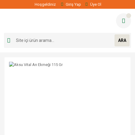
Hoşgeldiniz
Giriş Yap
Üye Ol
ARA