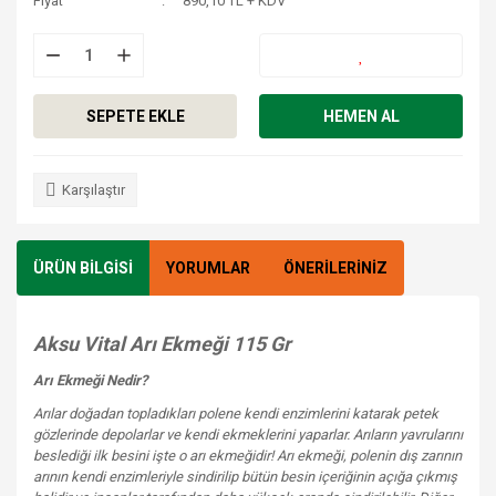
Fiyat
890,10 TL + KDV
SEPETE EKLE
HEMEN AL
Karşılaştır
ÜRÜN BİLGİSİ
YORUMLAR
ÖNERİLERİNİZ
Aksu Vital Arı Ekmeği 115 Gr
Arı Ekmeği Nedir?
Arılar doğadan topladıkları polene kendi enzimlerini katarak petek
gözlerinde depolarlar ve kendi ekmeklerini yaparlar. Arıların yavrularını
beslediği ilk besini işte o arı ekmeğidir! Arı ekmeği, polenin dış zarının
arının kendi enzimleriyle sindirilip bütün besin içeriğinin açığa çıkmış