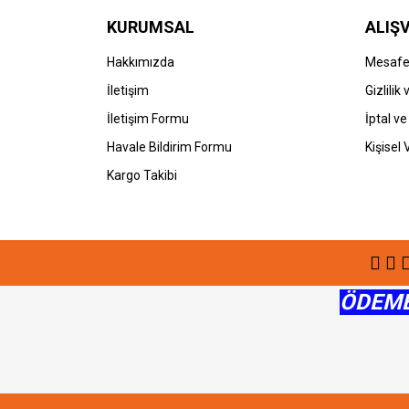
Bu ürüne benzer farklı alternatifler olmalı.
KURUMSAL
ALIŞV
Hakkımızda
Mesafel
İletişim
Gizlilik
İletişim Formu
İptal ve
Havale Bildirim Formu
Kişisel 
Kargo Takibi
ÖDEME