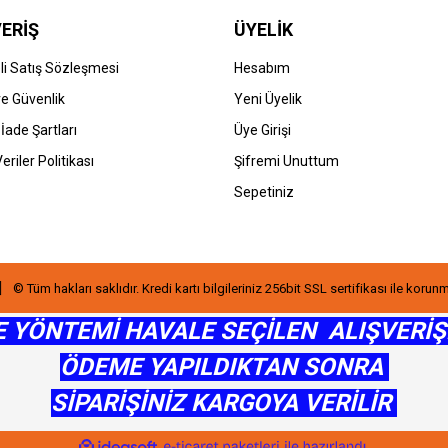
ERİŞ
ÜYELİK
i Satış Sözleşmesi
Hesabım
 ve Güvenlik
Yeni Üyelik
 İade Şartları
Üye Girişi
Gönder
Veriler Politikası
Şifremi Unuttum
Sepetiniz
© Tüm hakları saklıdır. Kredi kartı bilgileriniz 256bit SSL sertifikası ile korun
 YÖNTEMİ HAVALE SEÇİLEN ALIŞVERİ
ÖDEME YAPILDIKTAN SONRA
SİPARİŞİNİZ KARGOYA VERİLİR
ile
ideasoft
e-