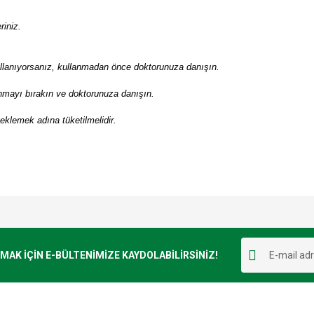
iniz.
ullanıyorsanız, kullanmadan önce doktorunuza danışın.
nmayı bırakın ve doktorunuza danışın.
eklemek adına tüketilmelidir.
e diğer konularda yetersiz gördüğünüz noktaları öneri formunu kullanarak tarafımı
Bu ürüne ilk yorumu siz yapın!
r.
K İÇİN E-BÜLTENİMİZE KAYDOLABİLİRSİNİZ!
Yorum Yaz