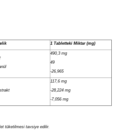
elik
1 Tabletteki Miktar (mg)
490,3 mg
z
49
anül
-26,965
117,6 mg
strakt
-28,224 mg
-7,056 mg
et tüketilmesi tavsiye edilir.