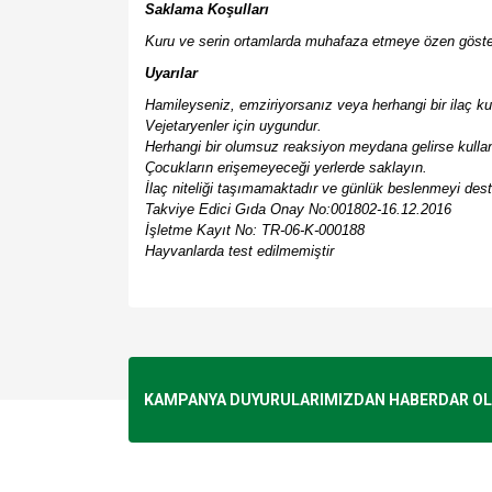
Saklama Koşulları
Kuru ve serin ortamlarda muhafaza etmeye özen göster
Uyarılar
Hamileyseniz, emziriyorsanız veya herhangi bir ilaç k
Vejetaryenler için uygundur.
Herhangi bir olumsuz reaksiyon meydana gelirse kulla
Çocukların erişemeyeceği yerlerde saklayın.
İlaç niteliği taşımamaktadır ve günlük beslenmeyi dest
Takviye Edici Gıda Onay No:001802-16.12.2016
İşletme Kayıt No: TR-06-K-000188
Hayvanlarda test edilmemiştir
Bu ürünün fiyat bilgisi, resim, ürün açıklamalarında v
Görüş ve önerileriniz için teşekkür ederiz.
Ürün resmi kalitesiz, bozuk veya görüntülenemiyo
KAMPANYA DUYURULARIMIZDAN HABERDAR OLMA
Ürün açıklamasında eksik bilgiler bulunuyor.
Ürün bilgilerinde hatalar bulunuyor.
Ürün fiyatı diğer sitelerden daha pahalı.