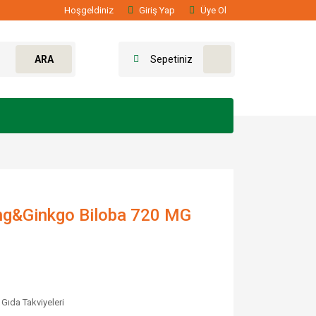
Hoşgeldiniz
Giriş Yap
Üye Ol
ARA
Sepetiniz
ng&Ginkgo Biloba 720 MG
 Gıda Takviyeleri