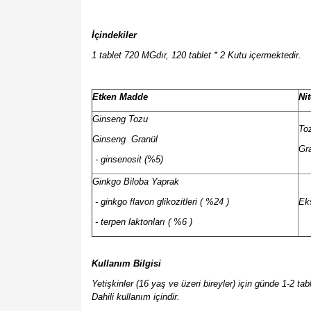
İçindekiler
1 tablet 720 MGdır, 120 tablet * 2 Kutu içermektedir.
Etken Madde
Nit
Ginseng Tozu
To
Ginseng Granül
Gr
- ginsenosit (%5)
Ginkgo Biloba Yaprak
- ginkgo flavon glikozitleri ( %24 )
Ek
- terpen laktonları ( %6 )
Kullanım Bilgisi
Yetişkinler (16 yaş ve üzeri bireyler) için günde 1-2 tabl
Dahili kullanım içindir.