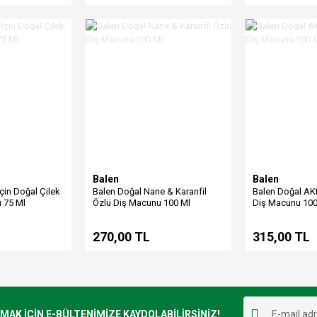
Balen
Balen
çin Doğal Çilek
Balen Doğal Nane & Karanfil
Balen Doğal AKt
 75 Ml
Özlü Diş Macunu 100 Ml
Diş Macunu 100
270,00 TL
315,00 TL
K İÇİN E-BÜLTENİMİZE KAYDOLABİLİRSİNİZ!