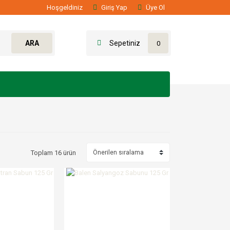
Hoşgeldiniz
Giriş Yap
Üye Ol
ARA
Sepetiniz
0
Toplam 16 ürün